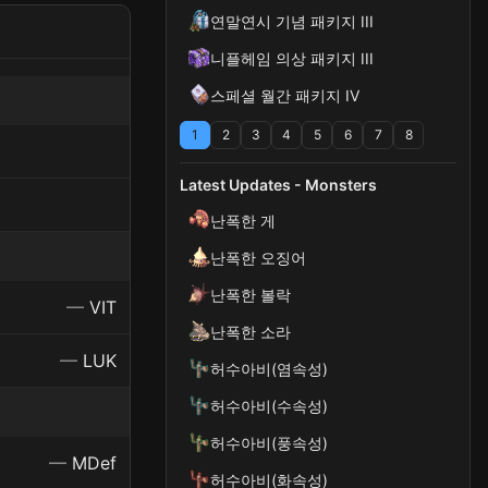
연말연시 기념 패키지 III
니플헤임 의상 패키지 III
스페셜 월간 패키지 IV
1
2
3
4
5
6
7
8
Latest Updates - Monsters
난폭한 게
난폭한 오징어
난폭한 볼락
—
VIT
난폭한 소라
—
LUK
허수아비(염속성)
허수아비(수속성)
허수아비(풍속성)
—
MDef
허수아비(화속성)