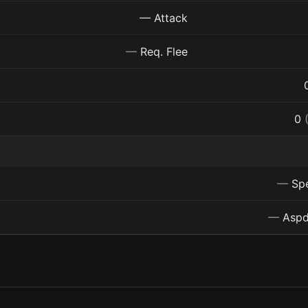
— Attack
—
Req. Flee
0
—
Spe
—
Aspd 