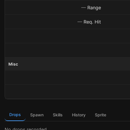
—
Range
—
Req. Hit
Misc
Drops
Spawn
Skills
History
Sprite
No drops recorded.