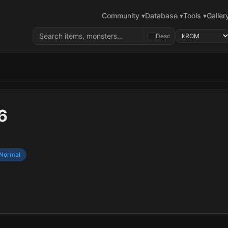
Community ▾
Database ▾
Tools ▾
Galler
Desc
6
Normal