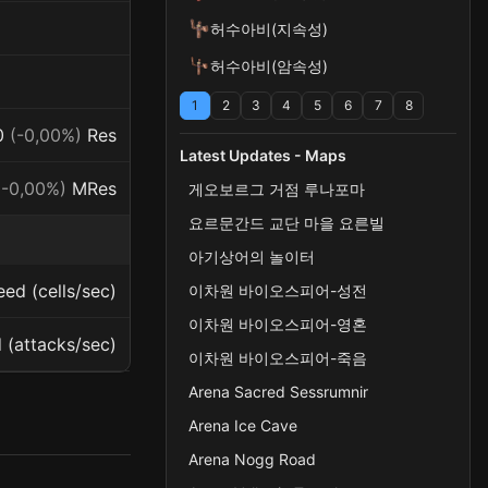
허수아비(지속성)
허수아비(암속성)
1
2
3
4
5
6
7
8
0
(-0,00%)
Res
Latest Updates - Maps
(-0,00%)
MRes
게오보르그 거점 루나포마
요르문간드 교단 마을 요른빌
아기상어의 놀이터
ed (cells/sec)
이차원 바이오스피어-성전
이차원 바이오스피어-영혼
(attacks/sec)
이차원 바이오스피어-죽음
Arena Sacred Sessrumnir
Arena Ice Cave
Arena Nogg Road