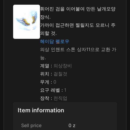
휘어진 검을 이어붙여 만든 날개모양
장식.
가까이 접근하면 찔릴지도 모르니 주
의할 것.
헤이담 펠로우
의상 인챈트 스톤 상자11으로 교환 가
능.
계열 :
의상장비
위치 :
걸칠것
무게 :
0
요구 레벨 :
1
장착 :
전직업
Item information
Sell price
0 z