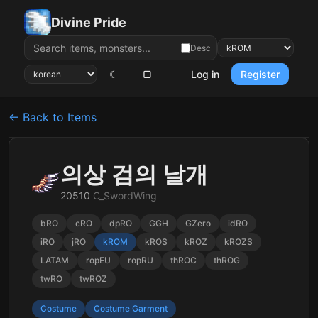
Divine Pride
Desc
☾
▢
Log in
Register
← Back to Items
의상 검의 날개
20510
C_SwordWing
bRO
cRO
dpRO
GGH
GZero
idRO
iRO
jRO
kROM
kROS
kROZ
kROZS
LATAM
ropEU
ropRU
thROC
thROG
twRO
twROZ
Costume
Costume Garment