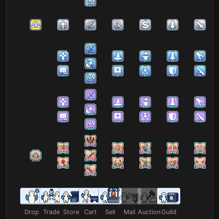
Drop
Trade
Store
Cart
Sell
Mail
Auction
Guild