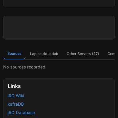
Sources
Lapine ddukdak
Other Servers (27)
Comm
No sources recorded.
Links
iRO Wiki
kafraDB
jRO Database