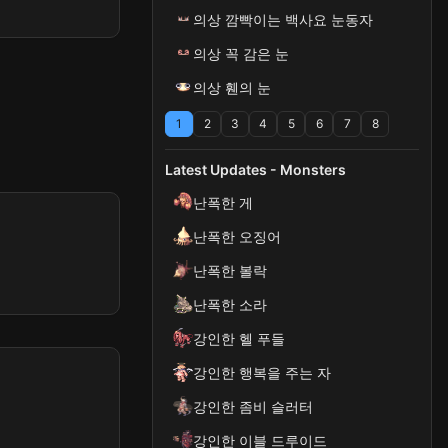
의상 깜빡이는 백사요 눈동자
의상 꼭 감은 눈
의상 휀의 눈
1
2
3
4
5
6
7
8
Latest Updates - Monsters
난폭한 게
난폭한 오징어
난폭한 볼락
난폭한 소라
강인한 헬 푸들
강인한 행복을 주는 자
강인한 좀비 슬러터
강인한 이블 드루이드