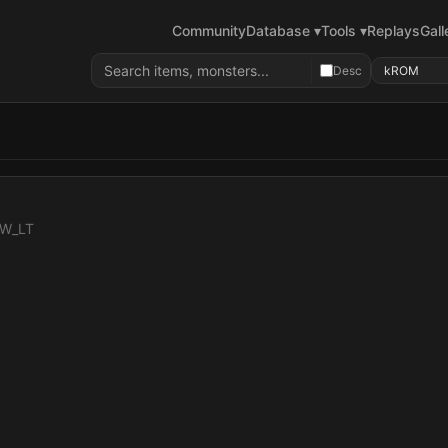
Community
Database ▾
Tools ▾
Replays
Gall
Desc
TW_LT