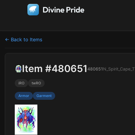
← Back to Items
Item #480651
480651
N_Spirit_Cape_
iRO
twRO
Armor
Garment