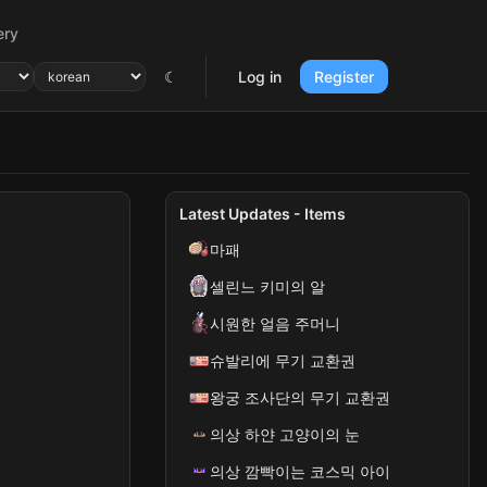
ery
☾
Log in
Register
Latest Updates - Items
마패
셀린느 키미의 알
시원한 얼음 주머니
슈발리에 무기 교환권
왕궁 조사단의 무기 교환권
의상 하얀 고양이의 눈
의상 깜빡이는 코스믹 아이