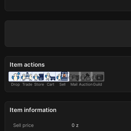
Item actions
Drop
Trade
Store
Cart
Sell
Mail
Auction
Guild
Item information
Sell price
0 z