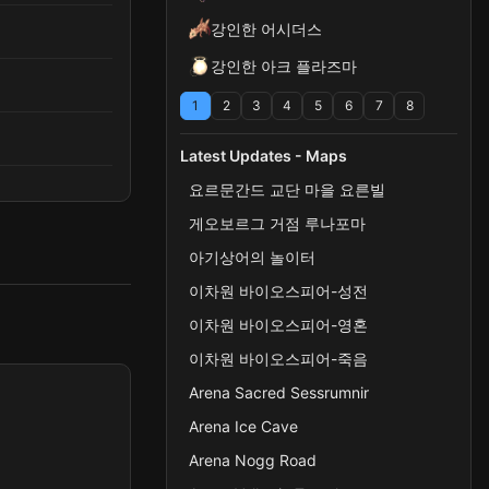
강인한 어시더스
강인한 아크 플라즈마
1
2
3
4
5
6
7
8
Latest Updates - Maps
요르문간드 교단 마을 요른빌
게오보르그 거점 루나포마
아기상어의 놀이터
이차원 바이오스피어-성전
이차원 바이오스피어-영혼
이차원 바이오스피어-죽음
Arena Sacred Sessrumnir
Arena Ice Cave
Arena Nogg Road